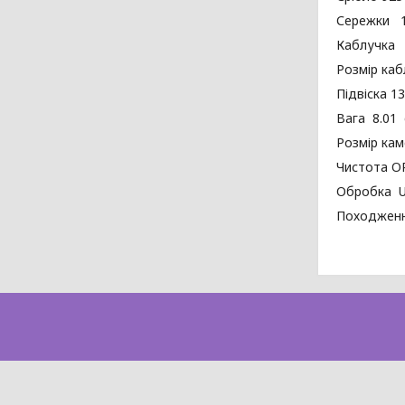
Сережки 13
Каблучка 1
Розмір каб
Підвіска 13
Вага 8.01 
Розмір кам
Чистота O
Обробка 
Походжен