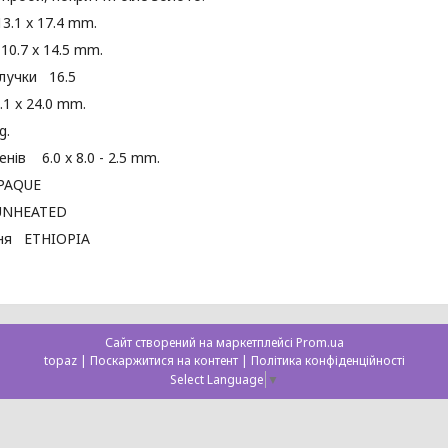
.1 x 17.4 mm.
0.7 x 14.5 mm.
лучки 16.5
.1 x 24.0 mm.
g.
енів 6.0 x 8.0 - 2.5 mm.
PAQUE
UNHEATED
ня ETHIOPIA
Сайт створений на маркетплейсі
Prom.ua
topaz |
Поскаржитися на контент
|
Політика конфіденційності
Select Language
▼