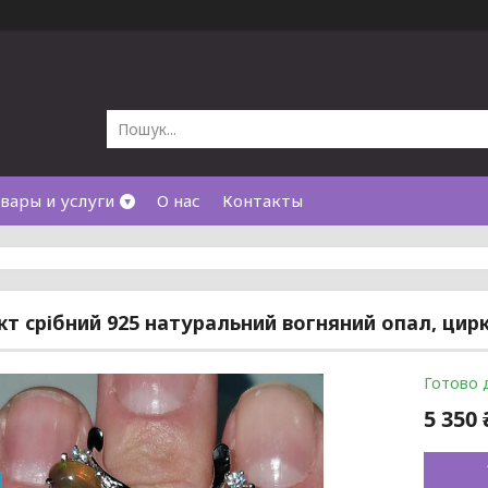
вары и услуги
О нас
Контакты
т срібний 925 натуральний вогняний опал, цирк
Готово 
5 350 