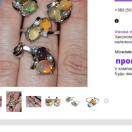
+380 (50
Законом
належно
У компан
будь-як