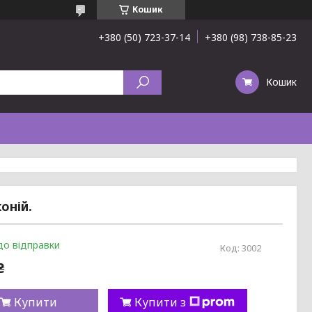
Кошик
+380 (50) 723-37-14
+380 (98) 738-85-23
Кошик
оній.
до відправки
Код:
3002
₴
Купити
Купити з