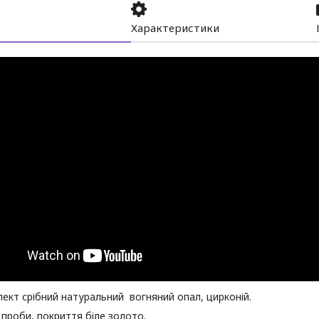
Характеристики
ект срібний натуральний вогняний опал, цирконій.
 проби, покриття біле золото.