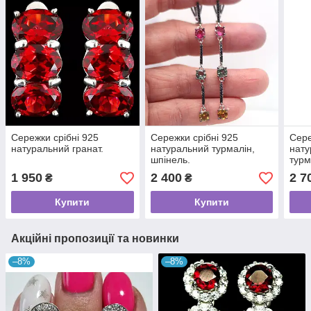
Сережки срібні 925
Сережки срібні 925
Сере
натуральний гранат.
натуральний турмалін,
нату
шпінель.
турм
1 950
2 400
2 7
₴
₴
Купити
Купити
Акційні пропозиції та новинки
–8%
–8%