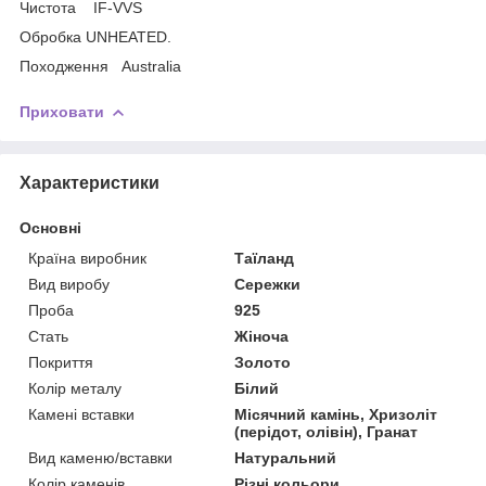
Чистота IF-VVS
Обробка UNHEATED.
Походження Australia
Приховати
Характеристики
Основні
Країна виробник
Таїланд
Вид виробу
Сережки
Проба
925
Стать
Жіноча
Покриття
Золото
Колір металу
Білий
Камені вставки
Місячний камінь, Хризоліт
(перідот, олівін), Гранат
Вид каменю/вставки
Натуральний
Колір каменів
Різні кольори