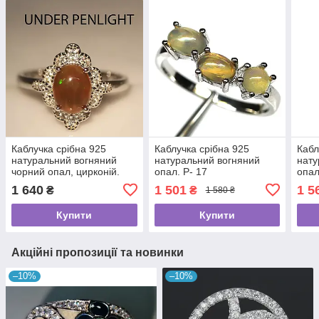
Каблучка срібна 925
Каблучка срібна 925
Кабл
натуральний вогняний
натуральний вогняний
нату
чорний опал, цирконій.
опал. Р- 17
опал
Р-19
1 640
1 501
1 5
₴
₴
1 580 ₴
Купити
Купити
Акційні пропозиції та новинки
–10%
–10%