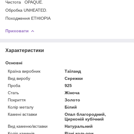
Чистота OPAQUE.
Обробка UNHEATED.
Походження ETHIOPIA
Приховати
Характеристики
Основні
Країна виробник
Таїланд
Вид виробу
Сережки
Проба
925
Стать
Жіноча
Покриття
Золото
Колір металу
Білий
Камені вставки
Опал благородний,
Цирконій кубічний
Вид каменю/вставки
Натуральний
Колір каменів
Різні кольори