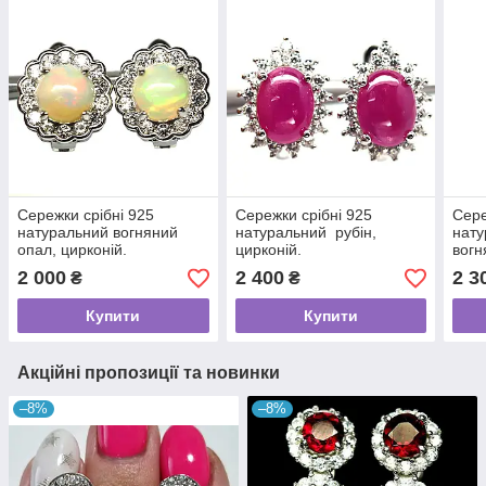
Сережки срібні 925
Сережки срібні 925
Сере
натуральний вогняний
натуральний рубін,
нату
опал, цирконій.
цирконій.
вогн
2 000
2 400
2 3
₴
₴
Купити
Купити
Акційні пропозиції та новинки
–8%
–8%