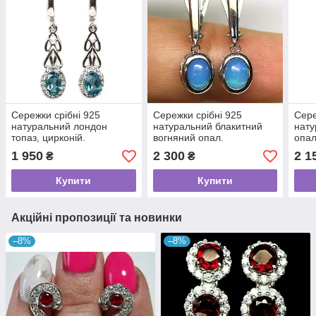
Сережки срібні 925
Сережки срібні 925
Сере
натуральний лондон
натуральний блакитний
нату
топаз, цирконій.
вогняний опал.
опал
1 950
2 300
2 1
₴
₴
Купити
Купити
Акційні пропозиції та новинки
–8%
–8%