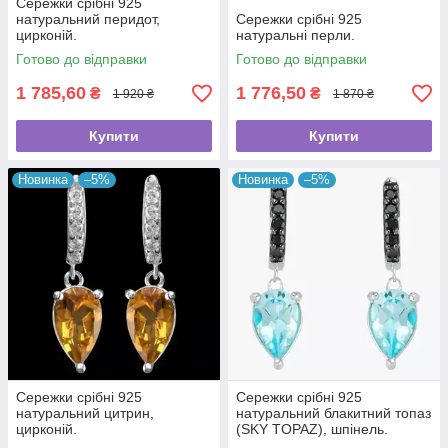
Сережки срібні 925
натуральний перидот,
Сережки срібні 925
цирконій.
натуральні перли.
Готово до відправки
Готово до відправки
1 785,60
1 776,50
₴
₴
1 920 ₴
1 870 ₴
Купити
Купити
Новинка
–5%
Новинка
–5%
Сережки срібні 925
Сережки срібні 925
натуральний цитрин,
натуральний блакитний топаз
цирконій.
(SKY TOPAZ), шпінель.