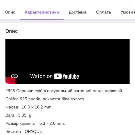
Опис
Характеристики
Доставка
Оплата
Умови 
Опис
2995 Сережки срібні натуральний вогняний опал, цирконій.
Срібло 925 проби, покриття біле золото.
Фасад 10.0 x 10.2 mm.
Вага 3.35 g.
Розмір каменів 6.1 - 2.0 mm.
Чистота OPAQUE.