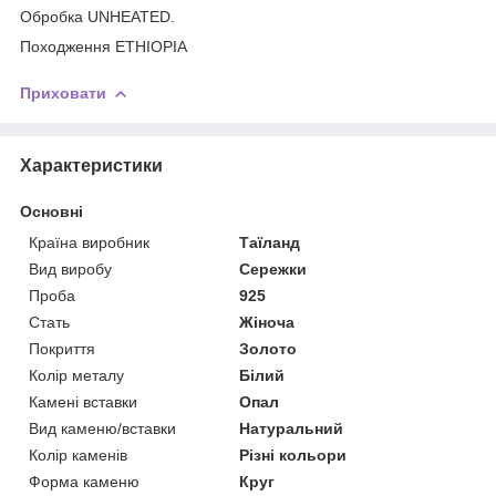
Обробка UNHEATED.
Походження ETHIOPIA
Приховати
Характеристики
Основні
Країна виробник
Таїланд
Вид виробу
Сережки
Проба
925
Стать
Жіноча
Покриття
Золото
Колір металу
Білий
Камені вставки
Опал
Вид каменю/вставки
Натуральний
Колір каменів
Різні кольори
Форма каменю
Круг