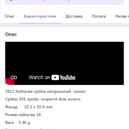
Опис
Характеристики
Доставка
Оплата
Умови 
Опис
2812 Каблучка срібна натуральний гранат.
Срібло 925 проби, покриття біле золото.
Фасад 23.3 x 20.8 mm.
Розмір каблучки 18
Вага 3.36 g.