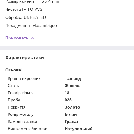
Розмір каменів 6 x 4 mm.
Чистота IF TO VVS.
Обробка UNHEATED
Походження Mosambique
Приховати
Характеристики
Основні
Країна виробник
Таїланд
Стать
Жіноча
Розмір кільця
18
Проба
925
Покриття
Золото
Колір металу
Білий
Камені вставки
Гранат
Вид каменю/вставки
Натуральний