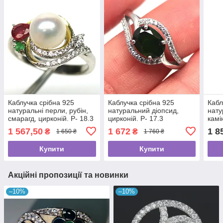
Каблучка срібна 925
Каблучка срібна 925
Кабл
натуральні перли, рубін,
натуральний діопсид,
нату
смарагд, цирконій. Р- 18.3
цирконій. Р- 17.3
камі
різн
1 567,50
1 672
1 8
₴
₴
1 650 ₴
1 760 ₴
Р- 1
Купити
Купити
Акційні пропозиції та новинки
–10%
–10%