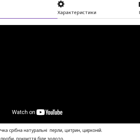
Характеристики
чка срібна натуральні перли, цитрин, цирконій.
 проби, покриття біле золото.