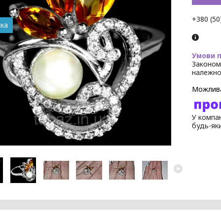
+380 (50
Законом
належно
У компан
будь-як