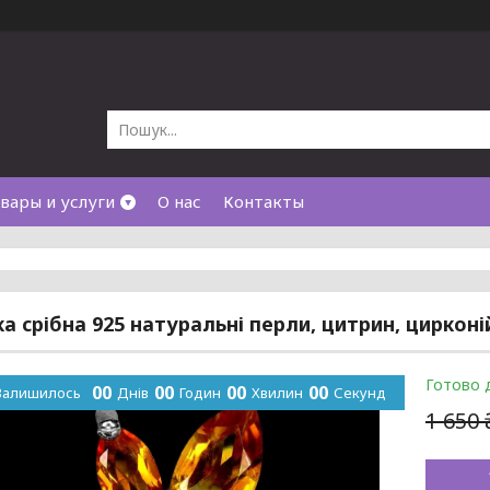
вары и услуги
О нас
Контакты
а срібна 925 натуральні перли, цитрин, цирконій.
Готово 
0
0
0
0
0
0
0
0
Залишилось
Днів
Годин
Хвилин
Секунд
1 650 