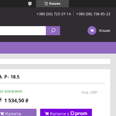
Кошик
+380 (50) 723-37-14
+380 (98) 738-85-23
Кошик
 Р- 18.5
до відправки
Код:
2280
₴
1 534,50 ₴
Купити
Купити з